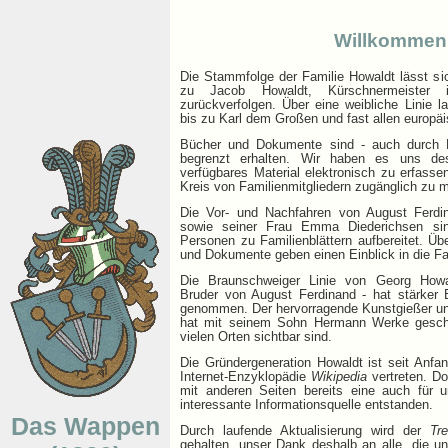
Willkommen
Die Stammfolge der Familie Howaldt lässt sic
zu Jacob Howaldt, Kürschnermeister 
zurückverfolgen. Über eine weibliche Linie l
bis zu Karl dem Großen und fast allen europäi
Bücher und Dokumente sind - auch durch K
begrenzt erhalten. Wir haben es uns de
verfügbares Material elektronisch zu erfass
Kreis von Familienmitgliedern zugänglich zu 
Die Vor- und Nachfahren von August Ferdi
sowie seiner Frau Emma Diederichsen sin
Personen zu Familienblättern aufbereitet. Üb
und Dokumente geben einen Einblick in die Fa
Die Braunschweiger Linie von Georg Howa
Bruder von August Ferdinand - hat stärker 
genommen. Der hervorragende Kunstgießer und 
hat mit seinem Sohn Hermann Werke gescha
vielen Orten sichtbar sind.
Die Gründergeneration Howaldt ist seit Anfan
Internet-Enzyklopädie
Wikipedia
vertreten. Do
mit anderen Seiten bereits eine auch für u
interessante Informationsquelle entstanden.
Das Wappen
Durch laufende Aktualisierung wird der
Tr
gehalten, unser Dank deshalb an alle, die un