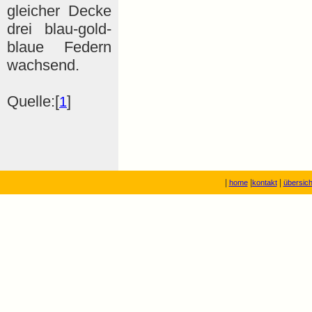
gleicher Decke
drei blau-gold-
blaue Federn
wachsend.
Quelle:[
]
1
|
|
|
home
kontakt
übersich